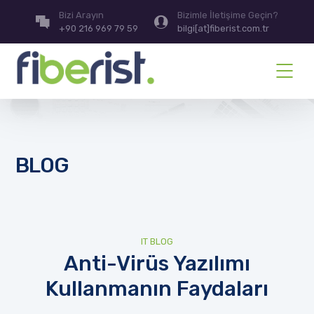
Bizi Arayın
Bizimle İletişime Geçin?
+90 216 969 79 59
bilgi[at]fiberist.com.tr
BLOG
IT BLOG
Anti-Virüs Yazılımı
Kullanmanın Faydaları