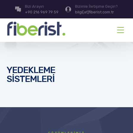
Bizi Arayın
Bizimle İletişime Geçin?
+90 216 969 79 59
bilgi[at]fiberist.com.tr
YEDEKLEME
SISTEMLERI
ÇÖZÜMLERİMİZ