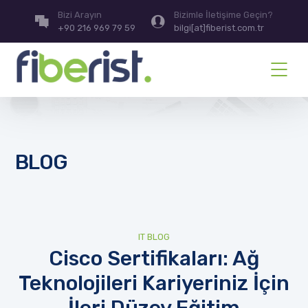
Bizi Arayın
Bizimle İletişime Geçin?
+90 216 969 79 59
bilgi[at]fiberist.com.tr
BLOG
IT BLOG
Cisco Sertifikaları: Ağ
Teknolojileri Kariyeriniz İçin
İleri Düzey Eğitim