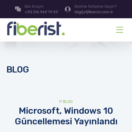
Bizi Arayın
Bizimle İletişime Geçin?
+90 216 969 79 59
bilgi[at]fiberist.com.tr
BLOG
IT BLOG
Microsoft, Windows 10
Güncellemesi Yayınlandı