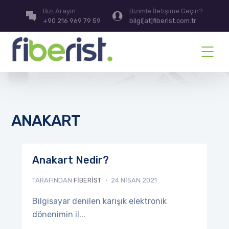
Bizi Arayın
Bizimle İletişime Geçin?
+90 216 969 79 59
bilgi[at]fiberist.com.tr
ANAKART
Anakart Nedir?
TARAFINDAN
FIBERIST
24 NISAN 2021
Bilgisayar denilen karışık elektronik
dönenimin il...