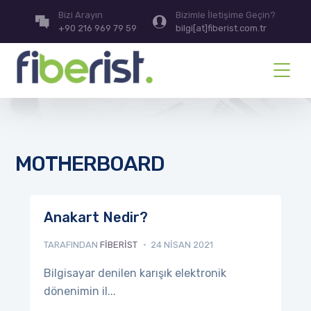
Bizi Arayın
Bizimle İletişime Geçin?
+90 216 969 79 59
bilgi[at]fiberist.com.tr
MOTHERBOARD
Anakart Nedir?
TARAFINDAN
FIBERIST
24 NISAN 2021
Bilgisayar denilen karışık elektronik
dönenimin il...