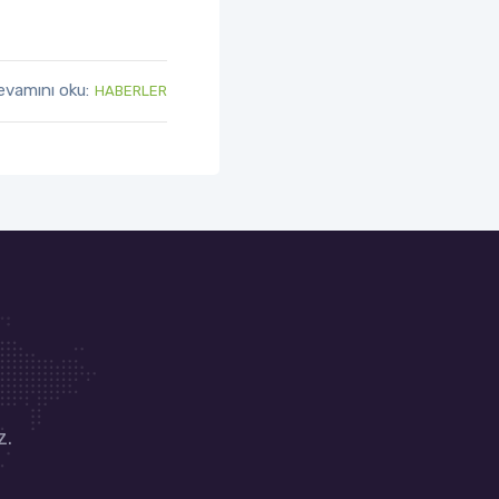
evamını oku:
HABERLER
z.