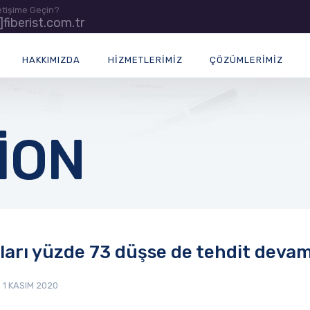
letişime Geçin?
t]fiberist.com.tr
HAKKIMIZDA
HIZMETLERIMIZ
ÇÖZÜMLERIMIZ
ION
ıları yüzde 73 düşse de tehdit deva
1 KASIM 2020