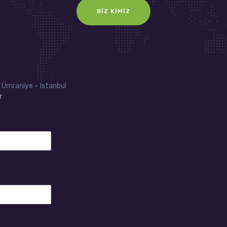
BIZ KIMIZ
 Ümraniye – Istanbul
r