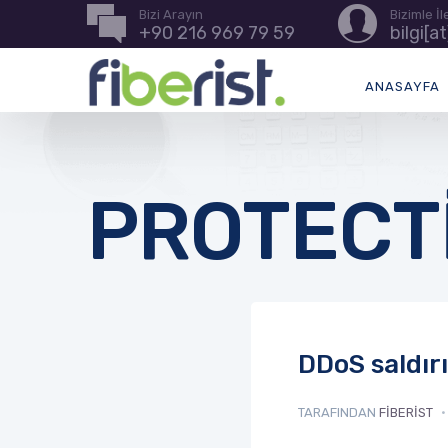
Bizi Arayın
Bizimle İ
+90 216 969 79 59
bilgi[a
ANASAYFA
PROTECT
DDoS saldır
TARAFINDAN
FIBERIST