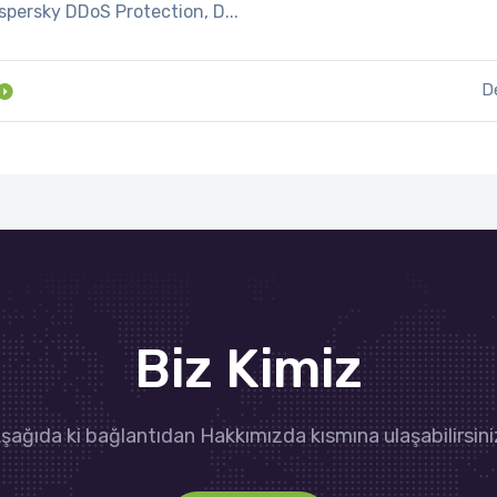
persky DDoS Protection, D...
D
Biz Kimiz
şağıda ki bağlantıdan Hakkımızda kısmına ulaşabilirsini