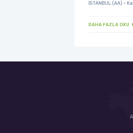
İSTANBUL (AA) – Kas
DAHA FAZLA OKU
A