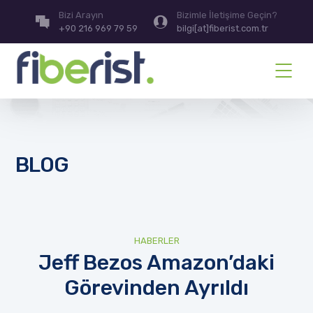
Bizi Arayın
Bizimle İletişime Geçin?
+90 216 969 79 59
bilgi[at]fiberist.com.tr
BLOG
HABERLER
Jeff Bezos Amazon’daki
Görevinden Ayrıldı