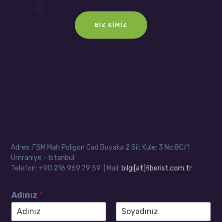
BIZ KIMIZ
Adres: FSM Mah Poligon Cad Buyaka 2 Sit Kule: 3 No:8C/1
Ümraniye – Istanbul
Telefon: +90 216 969 79 59 | Mail:
bilgi[at]fiberist.com.tr
Adınız
*