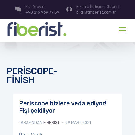
Bizi Arayın
Bizimle İletişime Geçin?
+90 216 969 79 59
bilgi[at]fiberist.com.tr
PERISCOPE-
FINISH
Periscope bizlere veda ediyor!
Fişi çekiliyor
TARAFINDAN
FIBERIST
29 MART 2021
Ünlü Canlı