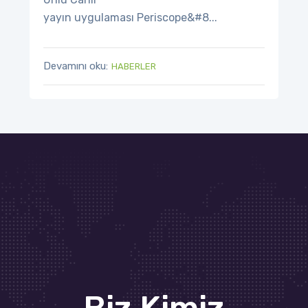
yayın uygulaması Periscope&#8...
Devamını oku:
HABERLER